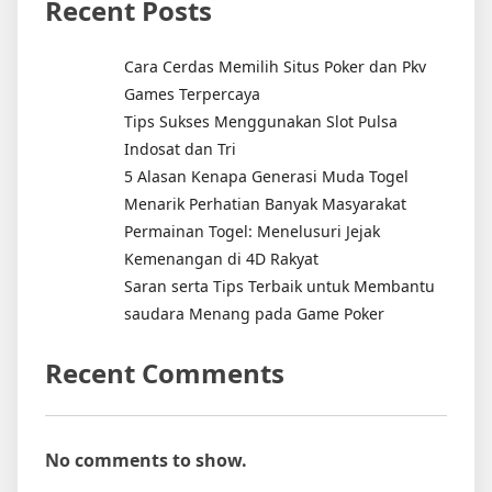
Recent Posts
Cara Cerdas Memilih Situs Poker dan Pkv
Games Terpercaya
Tips Sukses Menggunakan Slot Pulsa
Indosat dan Tri
5 Alasan Kenapa Generasi Muda Togel
Menarik Perhatian Banyak Masyarakat
Permainan Togel: Menelusuri Jejak
Kemenangan di 4D Rakyat
Saran serta Tips Terbaik untuk Membantu
saudara Menang pada Game Poker
Recent Comments
No comments to show.