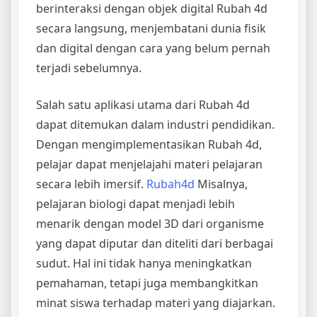
berinteraksi dengan objek digital Rubah 4d
secara langsung, menjembatani dunia fisik
dan digital dengan cara yang belum pernah
terjadi sebelumnya.
Salah satu aplikasi utama dari Rubah 4d
dapat ditemukan dalam industri pendidikan.
Dengan mengimplementasikan Rubah 4d,
pelajar dapat menjelajahi materi pelajaran
secara lebih imersif.
Rubah4d
Misalnya,
pelajaran biologi dapat menjadi lebih
menarik dengan model 3D dari organisme
yang dapat diputar dan diteliti dari berbagai
sudut. Hal ini tidak hanya meningkatkan
pemahaman, tetapi juga membangkitkan
minat siswa terhadap materi yang diajarkan.