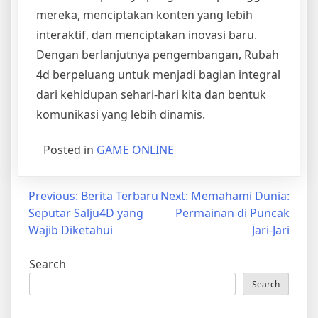
mereka, menciptakan konten yang lebih
interaktif, dan menciptakan inovasi baru.
Dengan berlanjutnya pengembangan, Rubah
4d berpeluang untuk menjadi bagian integral
dari kehidupan sehari-hari kita dan bentuk
komunikasi yang lebih dinamis.
Posted in
GAME ONLINE
Post
Previous:
Berita Terbaru
Next:
Memahami Dunia:
Seputar Salju4D yang
Permainan di Puncak
navigation
Wajib Diketahui
Jari-Jari
Search
Search