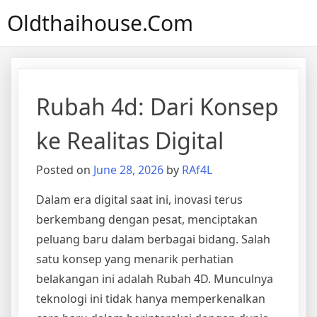
Skip
Oldthaihouse.com
to
content
Rubah 4d: Dari Konsep
ke Realitas Digital
Posted on
June 28, 2026
by
RAf4L
Dalam era digital saat ini, inovasi terus
berkembang dengan pesat, menciptakan
peluang baru dalam berbagai bidang. Salah
satu konsep yang menarik perhatian
belakangan ini adalah Rubah 4D. Munculnya
teknologi ini tidak hanya memperkenalkan