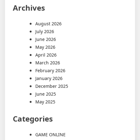
Archives
August 2026
July 2026
June 2026
May 2026
April 2026
March 2026
February 2026
January 2026
December 2025
June 2025
May 2025
Categories
GAME ONLINE