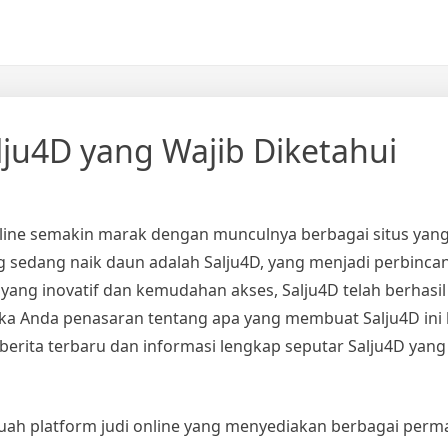
lju4D yang Wajib Diketahui
online semakin marak dengan munculnya berbagai situs ya
 sedang naik daun adalah Salju4D, yang menjadi perbinca
 yang inovatif dan kemudahan akses, Salju4D telah berhasi
ika Anda penasaran tentang apa yang membuat Salju4D ini 
 berita terbaru dan informasi lengkap seputar Salju4D yang
uah platform judi online yang menyediakan berbagai perm