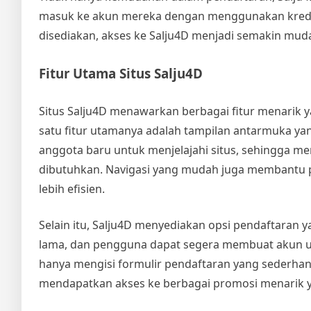
masuk ke akun mereka dengan menggunakan kredens
disediakan, akses ke Salju4D menjadi semakin mu
Fitur Utama Situs Salju4D
Situs Salju4D menawarkan berbagai fitur menari
satu fitur utamanya adalah tampilan antarmuka y
anggota baru untuk menjelajahi situs, sehingga m
dibutuhkan. Navigasi yang mudah juga membantu
lebih efisien.
Selain itu, Salju4D menyediakan opsi pendaftaran 
lama, dan pengguna dapat segera membuat akun u
hanya mengisi formulir pendaftaran yang sederha
mendapatkan akses ke berbagai promosi menarik y