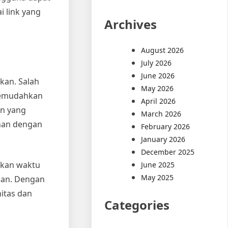
 link yang
Archives
August 2026
July 2026
June 2026
kan. Salah
May 2026
 memudahkan
April 2026
an yang
March 2026
nan dengan
February 2026
January 2026
December 2025
ukan waktu
June 2025
May 2025
kan. Dengan
itas dan
Categories