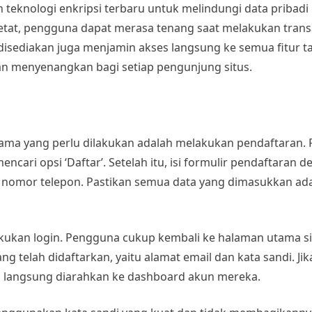
 teknologi enkripsi terbaru untuk melindungi data pribad
at, pengguna dapat merasa tenang saat melakukan trans
 disediakan juga menjamin akses langsung ke semua fitur t
n menyenangkan bagi setiap pengunjung situs.
tama yang perlu dilakukan adalah melakukan pendaftaran.
cari opsi ‘Daftar’. Setelah itu, isi formulir pendaftaran 
an nomor telepon. Pastikan semua data yang dimasukkan ad
akukan login. Pengguna cukup kembali ke halaman utama si
ng telah didaftarkan, yaitu alamat email dan kata sandi. Ji
n langsung diarahkan ke dashboard akun mereka.