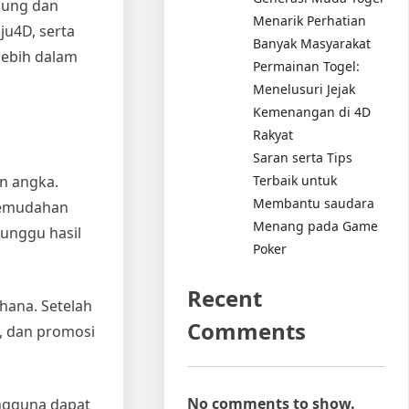
bung dan
Menarik Perhatian
ju4D, serta
Banyak Masyarakat
lebih dalam
Permainan Togel:
Menelusuri Jejak
Kemenangan di 4D
Rakyat
Saran serta Tips
Terbaik untuk
n angka.
Membantu saudara
 kemudahan
Menang pada Game
unggu hasil
Poker
Recent
hana. Setelah
Comments
, dan promosi
No comments to show.
ngguna dapat