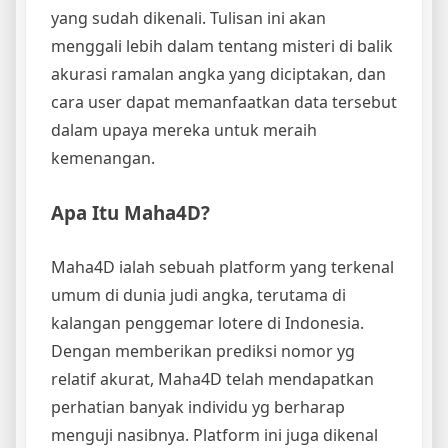
yang sudah dikenali. Tulisan ini akan
menggali lebih dalam tentang misteri di balik
akurasi ramalan angka yang diciptakan, dan
cara user dapat memanfaatkan data tersebut
dalam upaya mereka untuk meraih
kemenangan.
Apa Itu Maha4D?
Maha4D ialah sebuah platform yang terkenal
umum di dunia judi angka, terutama di
kalangan penggemar lotere di Indonesia.
Dengan memberikan prediksi nomor yg
relatif akurat, Maha4D telah mendapatkan
perhatian banyak individu yg berharap
menguji nasibnya. Platform ini juga dikenal