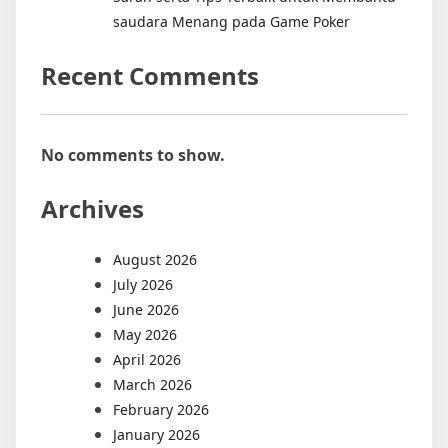
saudara Menang pada Game Poker
Recent Comments
No comments to show.
Archives
August 2026
July 2026
June 2026
May 2026
April 2026
March 2026
February 2026
January 2026