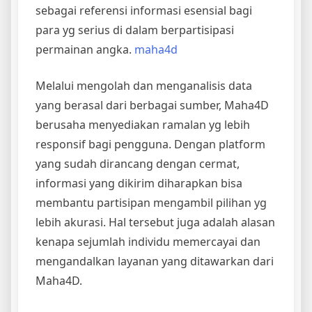
sebagai referensi informasi esensial bagi
para yg serius di dalam berpartisipasi
permainan angka.
maha4d
Melalui mengolah dan menganalisis data
yang berasal dari berbagai sumber, Maha4D
berusaha menyediakan ramalan yg lebih
responsif bagi pengguna. Dengan platform
yang sudah dirancang dengan cermat,
informasi yang dikirim diharapkan bisa
membantu partisipan mengambil pilihan yg
lebih akurasi. Hal tersebut juga adalah alasan
kenapa sejumlah individu memercayai dan
mengandalkan layanan yang ditawarkan dari
Maha4D.