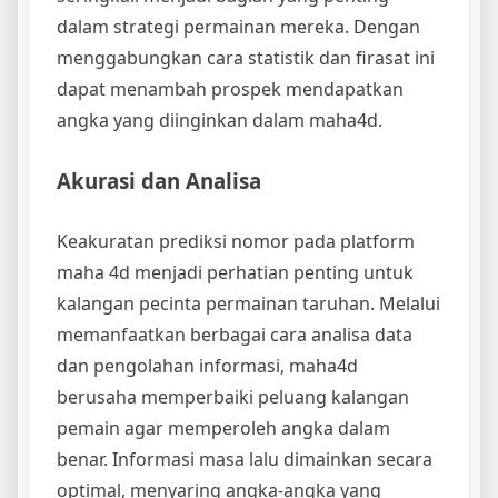
dalam strategi permainan mereka. Dengan
menggabungkan cara statistik dan firasat ini
dapat menambah prospek mendapatkan
angka yang diinginkan dalam maha4d.
Akurasi dan Analisa
Keakuratan prediksi nomor pada platform
maha 4d menjadi perhatian penting untuk
kalangan pecinta permainan taruhan. Melalui
memanfaatkan berbagai cara analisa data
dan pengolahan informasi, maha4d
berusaha memperbaiki peluang kalangan
pemain agar memperoleh angka dalam
benar. Informasi masa lalu dimainkan secara
optimal, menyaring angka-angka yang