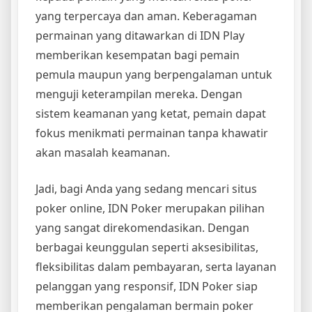
yang terpercaya dan aman. Keberagaman
permainan yang ditawarkan di IDN Play
memberikan kesempatan bagi pemain
pemula maupun yang berpengalaman untuk
menguji keterampilan mereka. Dengan
sistem keamanan yang ketat, pemain dapat
fokus menikmati permainan tanpa khawatir
akan masalah keamanan.
Jadi, bagi Anda yang sedang mencari situs
poker online, IDN Poker merupakan pilihan
yang sangat direkomendasikan. Dengan
berbagai keunggulan seperti aksesibilitas,
fleksibilitas dalam pembayaran, serta layanan
pelanggan yang responsif, IDN Poker siap
memberikan pengalaman bermain poker