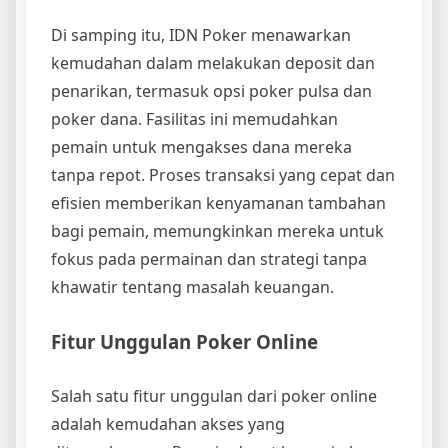
Di samping itu, IDN Poker menawarkan
kemudahan dalam melakukan deposit dan
penarikan, termasuk opsi poker pulsa dan
poker dana. Fasilitas ini memudahkan
pemain untuk mengakses dana mereka
tanpa repot. Proses transaksi yang cepat dan
efisien memberikan kenyamanan tambahan
bagi pemain, memungkinkan mereka untuk
fokus pada permainan dan strategi tanpa
khawatir tentang masalah keuangan.
Fitur Unggulan Poker Online
Salah satu fitur unggulan dari poker online
adalah kemudahan akses yang