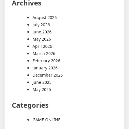
Archives
August 2026
July 2026
June 2026
May 2026
April 2026
March 2026
February 2026
January 2026
December 2025
June 2025
May 2025
Categories
GAME ONLINE