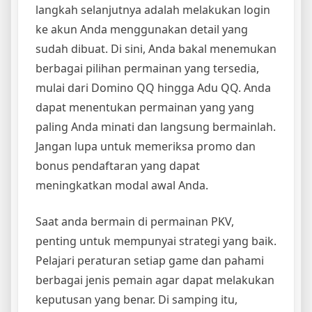
langkah selanjutnya adalah melakukan login
ke akun Anda menggunakan detail yang
sudah dibuat. Di sini, Anda bakal menemukan
berbagai pilihan permainan yang tersedia,
mulai dari Domino QQ hingga Adu QQ. Anda
dapat menentukan permainan yang yang
paling Anda minati dan langsung bermainlah.
Jangan lupa untuk memeriksa promo dan
bonus pendaftaran yang dapat
meningkatkan modal awal Anda.
Saat anda bermain di permainan PKV,
penting untuk mempunyai strategi yang baik.
Pelajari peraturan setiap game dan pahami
berbagai jenis pemain agar dapat melakukan
keputusan yang benar. Di samping itu,