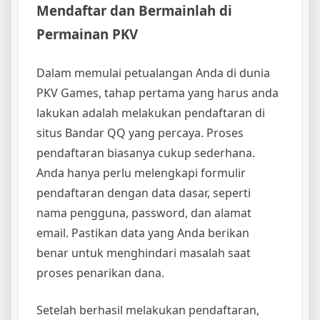
Mendaftar dan Bermainlah di
Permainan PKV
Dalam memulai petualangan Anda di dunia
PKV Games, tahap pertama yang harus anda
lakukan adalah melakukan pendaftaran di
situs Bandar QQ yang percaya. Proses
pendaftaran biasanya cukup sederhana.
Anda hanya perlu melengkapi formulir
pendaftaran dengan data dasar, seperti
nama pengguna, password, dan alamat
email. Pastikan data yang Anda berikan
benar untuk menghindari masalah saat
proses penarikan dana.
Setelah berhasil melakukan pendaftaran,