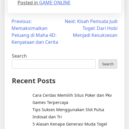
Posted in
GAME ONLINE
Post
Previous:
Next:
Kisah Pemuda Judi
Memaksimalkan
Togel: Dari Hobi
navigation
Peluang di Maha 4D:
Menjadi Kesuksesan
Kenyataan dan Cerita
Search
Search
Recent Posts
Cara Cerdas Memilih Situs Poker dan Pkv
Games Terpercaya
Tips Sukses Menggunakan Slot Pulsa
Indosat dan Tri
5 Alasan Kenapa Generasi Muda Togel