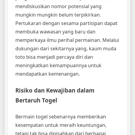
mendiskusikan nomor potensial yang
mungkin mungkin belum terpikirkan.
Pertukaran dengan sesama partisipan dapat
membuka wawasan yang baru dan
memperkaya ilmu perihal permainan. Melalui
dukungan dari sekitarnya yang, kaum muda
toto bisa menjadi percaya diri dan
meningkatkan kemampuannya untuk
mendapatkan kemenangan.
Risiko dan Kewajiban dalam
Bertaruh Togel
Bermain togel sebenarnya memberikan
kesempatan untuk meraih keuntungan,
tetapi tak bisa dipisahkan dari berbagai