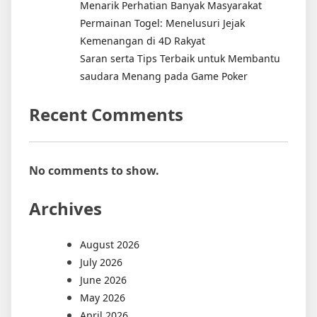
Menarik Perhatian Banyak Masyarakat
Permainan Togel: Menelusuri Jejak
Kemenangan di 4D Rakyat
Saran serta Tips Terbaik untuk Membantu
saudara Menang pada Game Poker
Recent Comments
No comments to show.
Archives
August 2026
July 2026
June 2026
May 2026
April 2026