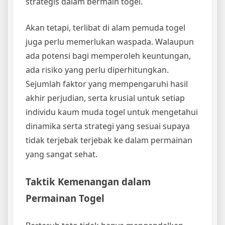
strategis dalam bermain togel.
Akan tetapi, terlibat di alam pemuda togel
juga perlu memerlukan waspada. Walaupun
ada potensi bagi memperoleh keuntungan,
ada risiko yang perlu diperhitungkan.
Sejumlah faktor yang mempengaruhi hasil
akhir perjudian, serta krusial untuk setiap
individu kaum muda togel untuk mengetahui
dinamika serta strategi yang sesuai supaya
tidak terjebak terjebak ke dalam permainan
yang sangat sehat.
Taktik Kemenangan dalam
Permainan Togel