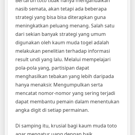
Bertaruh toto tidak hanya mengandalkan
nasib semata, akan tetapi ada beberapa
strategi yang bisa bisa diterapkan guna
meningkatkan peluang menang. Salah satu
dari sekian banyak strategi yang umum
digunakan oleh kaum muda togel adalah
melakukan penelitian terhadap informasi
result undi yang lalu. Melalui mempelajari
pola-pola yang, partisipan dapat
menghasilkan tebakan yang lebih daripada
hanya menaksir. Mengumpulkan serta
mencatat nomor-nomor yang sering terjadi
dapat membantu pemain dalam menentukan
angka digit di setiap permainan.
Di samping itu, krusial bagi kaum muda toto
agar mengatur uang dengan baik.