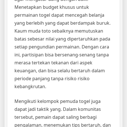
Menetapkan budget khusus untuk
permainan togel dapat mencegah belanja
yang berlebih yang dapat berdampak buruk.
Kaum muda toto sebaiknya memutuskan
batas sebesar nilai yang dipertaruhkan pada
setiap pengundian permainan. Dengan cara
ini, partisipan bisa bersenang-senang tanpa
merasa tertekan tekanan dari aspek
keuangan, dan bisa selalu bertaruh dalam
periode panjang tanpa risiko risiko
kebangkrutan.
Mengikuti kelompok pemuda togel juga
dapat jadi taktik yang. Dalam komunitas
tersebut, pemain dapat saling berbagi
pengalaman, menemukan tips bertaruh, dan