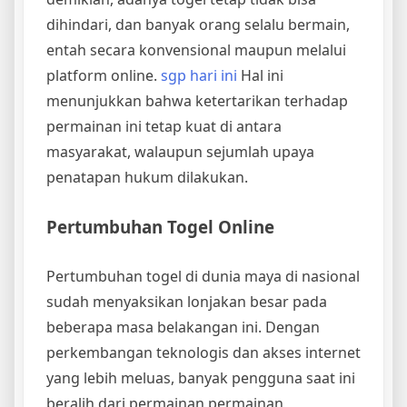
dihindari, dan banyak orang selalu bermain,
entah secara konvensional maupun melalui
platform online.
sgp hari ini
Hal ini
menunjukkan bahwa ketertarikan terhadap
permainan ini tetap kuat di antara
masyarakat, walaupun sejumlah upaya
penatapan hukum dilakukan.
Pertumbuhan Togel Online
Pertumbuhan togel di dunia maya di nasional
sudah menyaksikan lonjakan besar pada
beberapa masa belakangan ini. Dengan
perkembangan teknologis dan akses internet
yang lebih meluas, banyak pengguna saat ini
beralih dari permainan permainan