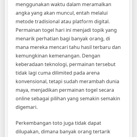
menggunakan waktu dalam meramalkan
angka yang akan muncul, entah melalui
metode tradisional atau platform digital.
Permainan togel hari ini menjadi topik yang
menarik perhatian bagi banyak orang, di
mana mereka mencari tahu hasil terbaru dan
kemungkinan kemenangan. Dengan
keberadaan teknologi, permainan tersebut
tidak lagi cuma dilimited pada arena
konvensional, tetapi sudah merambah dunia
maya, menjadikan permainan togel secara
online sebagai pilihan yang semakin semakin
digemari.
Perkembangan toto juga tidak dapat
dilupakan, dimana banyak orang tertarik