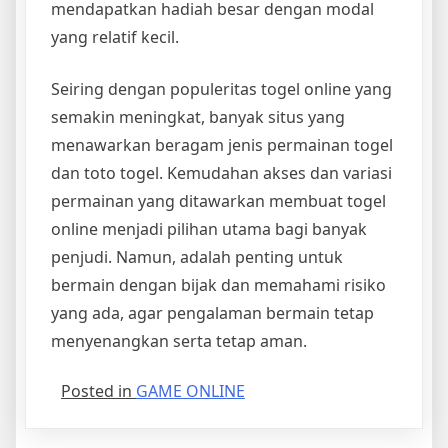
mendapatkan hadiah besar dengan modal
yang relatif kecil.
Seiring dengan populeritas togel online yang
semakin meningkat, banyak situs yang
menawarkan beragam jenis permainan togel
dan toto togel. Kemudahan akses dan variasi
permainan yang ditawarkan membuat togel
online menjadi pilihan utama bagi banyak
penjudi. Namun, adalah penting untuk
bermain dengan bijak dan memahami risiko
yang ada, agar pengalaman bermain tetap
menyenangkan serta tetap aman.
Posted in
GAME ONLINE