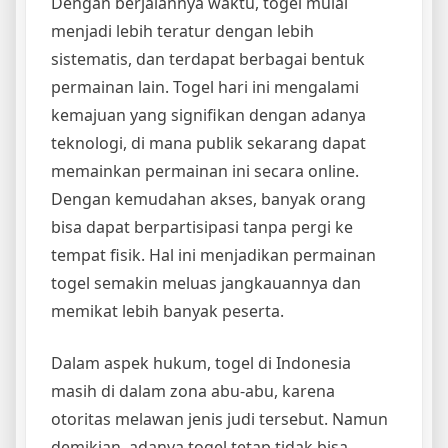
Dengan berjalannya waktu, togel mulai
menjadi lebih teratur dengan lebih
sistematis, dan terdapat berbagai bentuk
permainan lain. Togel hari ini mengalami
kemajuan yang signifikan dengan adanya
teknologi, di mana publik sekarang dapat
memainkan permainan ini secara online.
Dengan kemudahan akses, banyak orang
bisa dapat berpartisipasi tanpa pergi ke
tempat fisik. Hal ini menjadikan permainan
togel semakin meluas jangkauannya dan
memikat lebih banyak peserta.
Dalam aspek hukum, togel di Indonesia
masih di dalam zona abu-abu, karena
otoritas melawan jenis judi tersebut. Namun
demikian, adanya togel tetap tidak bisa