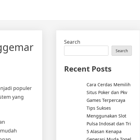
Search
nggemar
Search
Recent Posts
Cara Cerdas Memilih
njadi populer
Situs Poker dan Pkv
istem yang
Games Terpercaya
Tips Sukses
Menggunakan Slot
an
Pulsa Indosat dan Tri
a mudah
5 Alasan Kenapa
ungan
Generasi Muda Togel