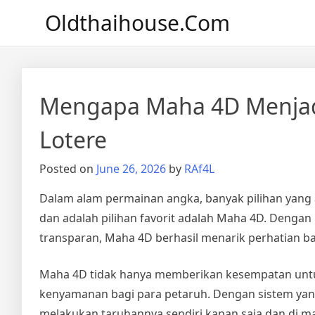
Skip
Oldthaihouse.com
to
content
Mengapa Maha 4D Menjadi
Lotere
Posted on
June 26, 2026
by
RAf4L
Dalam alam permainan angka, banyak pilihan yang
dan adalah pilihan favorit adalah Maha 4D. Dengan
transparan, Maha 4D berhasil menarik perhatian ba
Maha 4D tidak hanya memberikan kesempatan untu
kenyamanan bagi para petaruh. Dengan sistem yang
melakukan taruhannya sendiri kapan saja dan di m