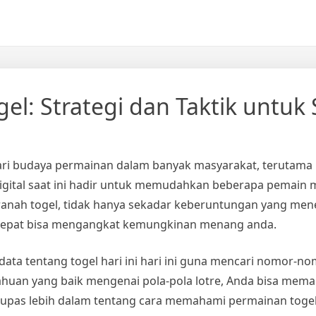
: Strategi dan Taktik untuk S
ari budaya permainan dalam banyak masyarakat, terutama
 digital saat ini hadir untuk memudahkan beberapa pemain
i ranah togel, tidak hanya sekadar keberuntungan yang me
g tepat bisa mengangkat kemungkinan menang anda.
 data tentang togel hari ini hari ini guna mencari nomor-n
uan yang baik mengenai pola-pola lotre, Anda bisa mem
engupas lebih dalam tentang cara memahami permainan togel