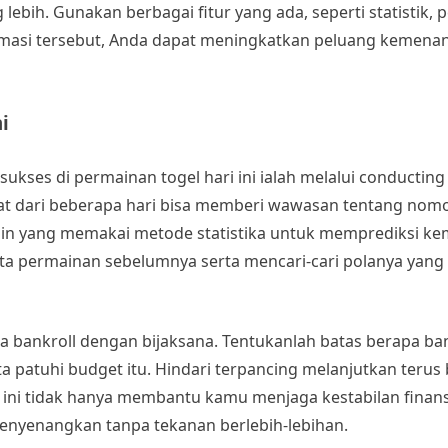
ih. Gunakan berbagai fitur yang ada, seperti statistik, p
rmasi tersebut, Anda dapat meningkatkan peluang kemena
i
ses di permainan togel hari ini ialah melalui conducting 
ihat dari beberapa hari bisa memberi wawasan tentang no
ain yang memakai metode statistika untuk memprediksi k
ta permainan sebelumnya serta mencari-cari polanya yan
ola bankroll dengan bijaksana. Tentukanlah batas berapa b
 patuhi budget itu. Hindari terpancing melanjutkan terus 
i ini tidak hanya membantu kamu menjaga kestabilan finan
enyenangkan tanpa tekanan berlebih-lebihan.