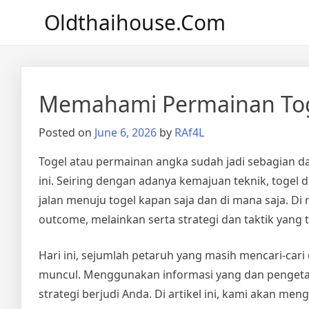
Skip
Oldthaihouse.com
to
content
Memahami Permainan Togel
Posted on
June 6, 2026
by
RAf4L
Togel atau permainan angka sudah jadi sebagian d
ini. Seiring dengan adanya kemajuan teknik, togel
jalan menuju togel kapan saja dan di mana saja. D
outcome, melainkan serta strategi dan taktik yan
Hari ini, sejumlah petaruh yang masih mencari-cari
muncul. Menggunakan informasi yang dan pengetah
strategi berjudi Anda. Di artikel ini, kami akan m