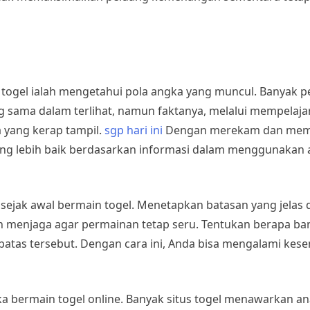
n togel ialah mengetahui pola angka yang muncul. Banyak 
 sama dalam terlihat, namun faktanya, melalui mempelajari
a yang kerap tampil.
sgp hari ini
Dengan merekam dan mempe
yang lebih baik berdasarkan informasi dalam menggunakan
 sejak awal bermain togel. Menetapkan batasan yang jelas 
menjaga agar permainan tetap seru. Tentukan berapa ba
batas tersebut. Dengan cara ini, Anda bisa mengalami kes
a bermain togel online. Banyak situs togel menawarkan ana