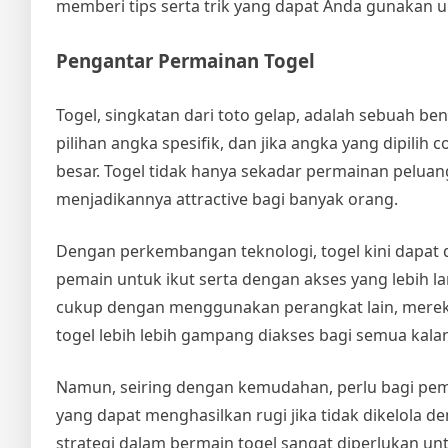
memberi tips serta trik yang dapat Anda gunakan u
Pengantar Permainan Togel
Togel, singkatan dari toto gelap, adalah sebuah ben
pilihan angka spesifik, dan jika angka yang dipil
besar. Togel tidak hanya sekadar permainan peluang
menjadikannya attractive bagi banyak orang.
Dengan perkembangan teknologi, togel kini dapat d
pemain untuk ikut serta dengan akses yang lebih l
cukup dengan menggunakan perangkat lain, mereka
togel lebih lebih gampang diakses bagi semua kala
Namun, seiring dengan kemudahan, perlu bagi pem
yang dapat menghasilkan rugi jika tidak dikelola d
strategi dalam bermain togel sangat diperlukan 