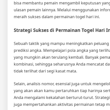
bisa membantu pemain mengambil keputusan yang leb
ulasan pemain lainnya. Melalui menggunakan info
meraih sukses dalam permainan togel hari ini.
Strategi Sukses di Permainan Togel Hari In
Sebuah taktik yang mampu meningkatkan peluang suk
prediksi angka. Mempelajari pola angka yang terl
yang mungkin akan terulang kembali. Banyak pem
kombinasi, sehingga seharusnya Anda mencatat da
tidak terlihat dari segi kasat mata.
Selain, analisis nomor, esensial juga untuk mengel
yang akan akan kamu pertaruhkan tiap harinya serta
Anda mengalami kekalahan berturut-turut. Strateg
juga mempertahankan aktivitas permainan tetap m