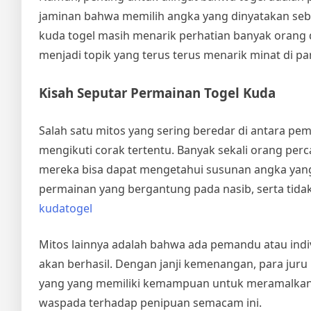
jaminan bahwa memilih angka yang dinyatakan se
kuda togel masih menarik perhatian banyak orang
menjadi topik yang terus terus menarik minat di p
Kisah Seputar Permainan Togel Kuda
Salah satu mitos yang sering beredar di antara pe
mengikuti corak tertentu. Banyak sekali orang pe
mereka bisa dapat mengetahui susunan angka yang 
permainan yang bergantung pada nasib, serta tid
kudatogel
Mitos lainnya adalah bahwa ada pemandu atau indi
akan berhasil. Dengan janji kemenangan, para juru 
yang yang memiliki kemampuan untuk meramalkan a
waspada terhadap penipuan semacam ini.