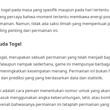
togel pada masa yang spesifik maupun pada hari tertentu 
ng percaya bahwa moment tertentu membawa energi posi
ainan. Namun, tidak ada saksi ilmiah yang memperkuat p
ing penting dari permainan ini.
uda Togel
ogel, merupakan sebuah permainan yang telah menjadi bag
 Walaupun nampak sederhana, game ini mempunyai berbagai
k meningkatkan kesempatan menang. Permainan ini bukan 
 dan prediksi yang yang berdasarkan data dan statistik.
ini adalah cara pemain menentukan nomor untuk yang akan
asuk menggunakan angka keberuntungan, lahir, atau kom
ikenali bahwasanya permainan ini tetaplah permainan yan