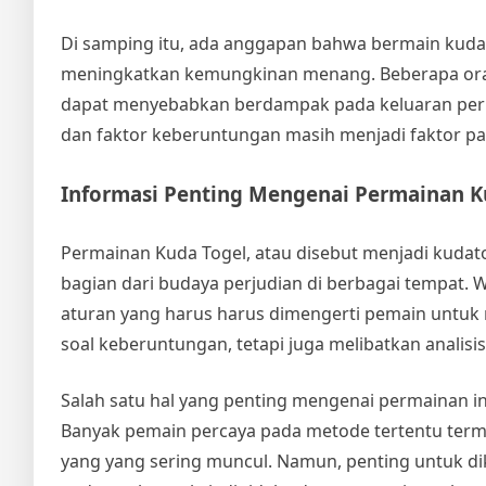
Di samping itu, ada anggapan bahwa bermain kuda 
meningkatkan kemungkinan menang. Beberapa ora
dapat menyebabkan berdampak pada keluaran perm
dan faktor keberuntungan masih menjadi faktor pal
Informasi Penting Mengenai Permainan K
Permainan Kuda Togel, atau disebut menjadi kudat
bagian dari budaya perjudian di berbagai tempat.
aturan yang harus harus dimengerti pemain untu
soal keberuntungan, tetapi juga melibatkan analisis
Salah satu hal yang penting mengenai permainan 
Banyak pemain percaya pada metode tertentu term
yang yang sering muncul. Namun, penting untuk d