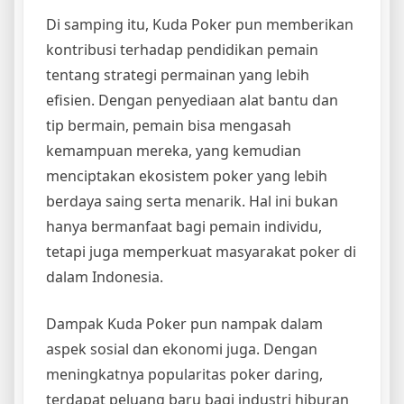
Di samping itu, Kuda Poker pun memberikan
kontribusi terhadap pendidikan pemain
tentang strategi permainan yang lebih
efisien. Dengan penyediaan alat bantu dan
tip bermain, pemain bisa mengasah
kemampuan mereka, yang kemudian
menciptakan ekosistem poker yang lebih
berdaya saing serta menarik. Hal ini bukan
hanya bermanfaat bagi pemain individu,
tetapi juga memperkuat masyarakat poker di
dalam Indonesia.
Dampak Kuda Poker pun nampak dalam
aspek sosial dan ekonomi juga. Dengan
meningkatnya popularitas poker daring,
terdapat peluang baru bagi industri hiburan