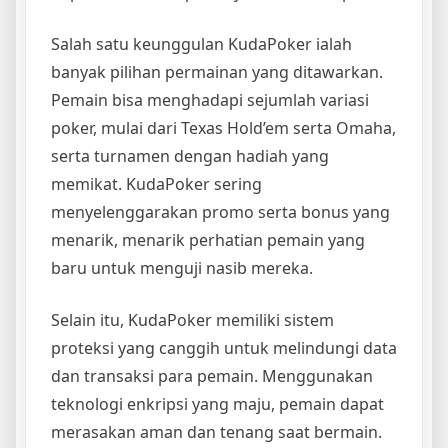
Salah satu keunggulan KudaPoker ialah
banyak pilihan permainan yang ditawarkan.
Pemain bisa menghadapi sejumlah variasi
poker, mulai dari Texas Hold’em serta Omaha,
serta turnamen dengan hadiah yang
memikat. KudaPoker sering
menyelenggarakan promo serta bonus yang
menarik, menarik perhatian pemain yang
baru untuk menguji nasib mereka.
Selain itu, KudaPoker memiliki sistem
proteksi yang canggih untuk melindungi data
dan transaksi para pemain. Menggunakan
teknologi enkripsi yang maju, pemain dapat
merasakan aman dan tenang saat bermain.