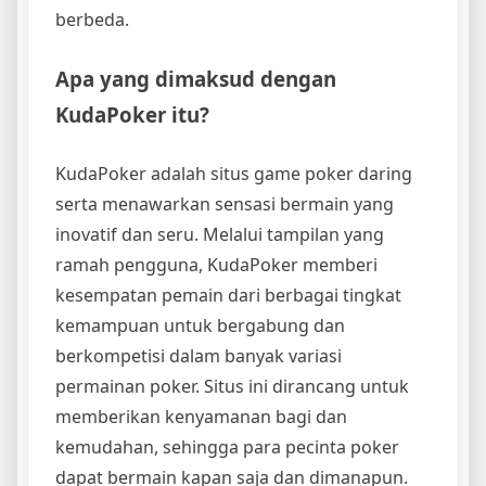
berbeda.
Apa yang dimaksud dengan
KudaPoker itu?
KudaPoker adalah situs game poker daring
serta menawarkan sensasi bermain yang
inovatif dan seru. Melalui tampilan yang
ramah pengguna, KudaPoker memberi
kesempatan pemain dari berbagai tingkat
kemampuan untuk bergabung dan
berkompetisi dalam banyak variasi
permainan poker. Situs ini dirancang untuk
memberikan kenyamanan bagi dan
kemudahan, sehingga para pecinta poker
dapat bermain kapan saja dan dimanapun.