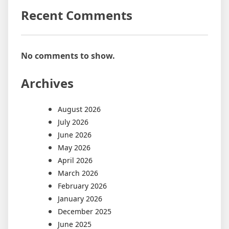
Recent Comments
No comments to show.
Archives
August 2026
July 2026
June 2026
May 2026
April 2026
March 2026
February 2026
January 2026
December 2025
June 2025