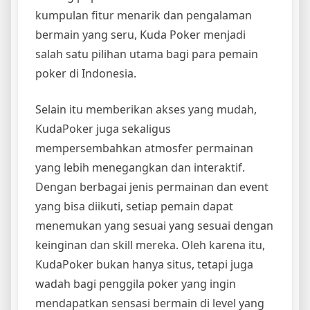
kumpulan fitur menarik dan pengalaman
bermain yang seru, Kuda Poker menjadi
salah satu pilihan utama bagi para pemain
poker di Indonesia.
Selain itu memberikan akses yang mudah,
KudaPoker juga sekaligus
mempersembahkan atmosfer permainan
yang lebih menegangkan dan interaktif.
Dengan berbagai jenis permainan dan event
yang bisa diikuti, setiap pemain dapat
menemukan yang sesuai yang sesuai dengan
keinginan dan skill mereka. Oleh karena itu,
KudaPoker bukan hanya situs, tetapi juga
wadah bagi penggila poker yang ingin
mendapatkan sensasi bermain di level yang