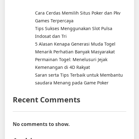
Cara Cerdas Memilih Situs Poker dan Pkv
Games Terpercaya
Tips Sukses Menggunakan Slot Pulsa
Indosat dan Tri
5 Alasan Kenapa Generasi Muda Togel
Menarik Perhatian Banyak Masyarakat
Permainan Togel: Menelusuri Jejak
Kemenangan di 4D Rakyat
Saran serta Tips Terbaik untuk Membantu
saudara Menang pada Game Poker
Recent Comments
No comments to show.