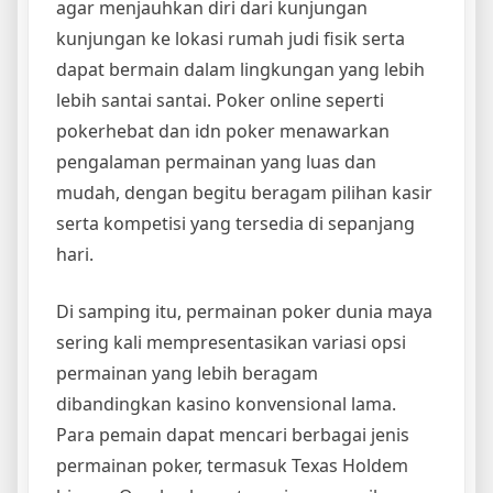
agar menjauhkan diri dari kunjungan
kunjungan ke lokasi rumah judi fisik serta
dapat bermain dalam lingkungan yang lebih
lebih santai santai. Poker online seperti
pokerhebat dan idn poker menawarkan
pengalaman permainan yang luas dan
mudah, dengan begitu beragam pilihan kasir
serta kompetisi yang tersedia di sepanjang
hari.
Di samping itu, permainan poker dunia maya
sering kali mempresentasikan variasi opsi
permainan yang lebih beragam
dibandingkan kasino konvensional lama.
Para pemain dapat mencari berbagai jenis
permainan poker, termasuk Texas Holdem