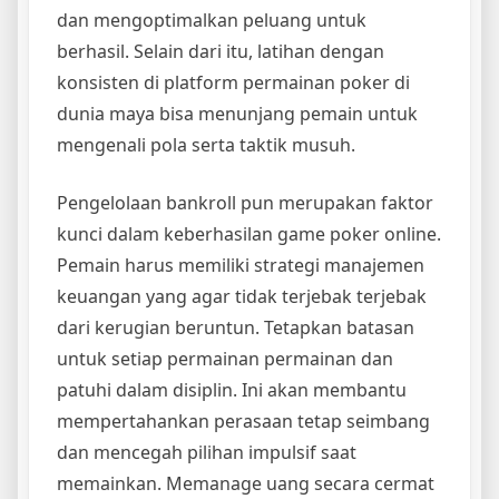
dan mengoptimalkan peluang untuk
berhasil. Selain dari itu, latihan dengan
konsisten di platform permainan poker di
dunia maya bisa menunjang pemain untuk
mengenali pola serta taktik musuh.
Pengelolaan bankroll pun merupakan faktor
kunci dalam keberhasilan game poker online.
Pemain harus memiliki strategi manajemen
keuangan yang agar tidak terjebak terjebak
dari kerugian beruntun. Tetapkan batasan
untuk setiap permainan permainan dan
patuhi dalam disiplin. Ini akan membantu
mempertahankan perasaan tetap seimbang
dan mencegah pilihan impulsif saat
memainkan. Memanage uang secara cermat