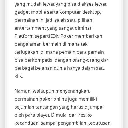
yang mudah lewat yang bisa diakses lewat
gadget mobile serta komputer desktop,
permainan ini jadi salah satu pilihan
entertainment yang sangat diminati.
Platform seperti IDN Poker memberikan
pengalaman bermain di mana tak
terlupakan, di mana pemain para pemain
bisa berkompetisi dengan orang-orang dari
berbagai belahan dunia hanya dalam satu
klik.
Namun, walaupun menyenangkan,
permainan poker online juga memiliki
sejumlah tantangan yang harus dijumpai
oleh para player. Dimulai dari resiko
kecanduan, sampai pengambilan keputusan