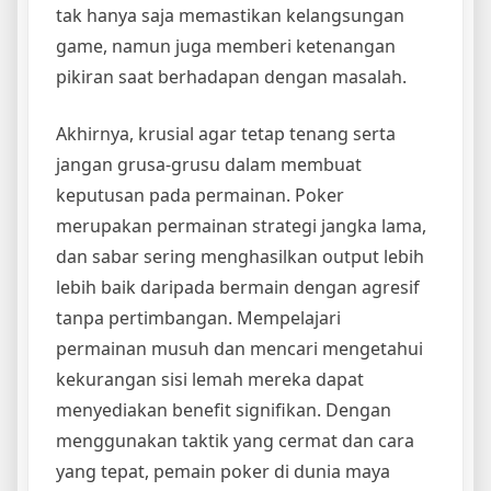
tak hanya saja memastikan kelangsungan
game, namun juga memberi ketenangan
pikiran saat berhadapan dengan masalah.
Akhirnya, krusial agar tetap tenang serta
jangan grusa-grusu dalam membuat
keputusan pada permainan. Poker
merupakan permainan strategi jangka lama,
dan sabar sering menghasilkan output lebih
lebih baik daripada bermain dengan agresif
tanpa pertimbangan. Mempelajari
permainan musuh dan mencari mengetahui
kekurangan sisi lemah mereka dapat
menyediakan benefit signifikan. Dengan
menggunakan taktik yang cermat dan cara
yang tepat, pemain poker di dunia maya