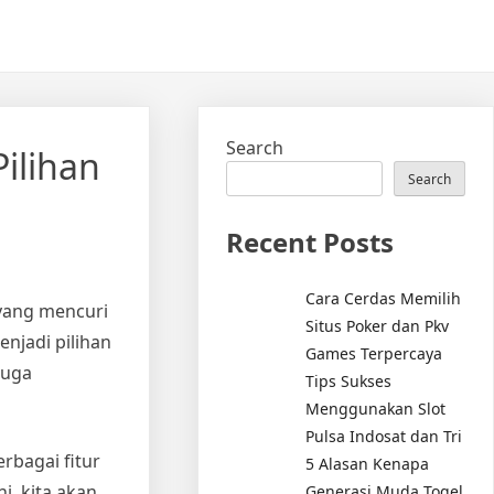
Search
ilihan
Search
Recent Posts
Cara Cerdas Memilih
 yang mencuri
Situs Poker dan Pkv
njadi pilihan
Games Terpercaya
juga
Tips Sukses
Menggunakan Slot
Pulsa Indosat dan Tri
rbagai fitur
5 Alasan Kenapa
, kita akan
Generasi Muda Togel