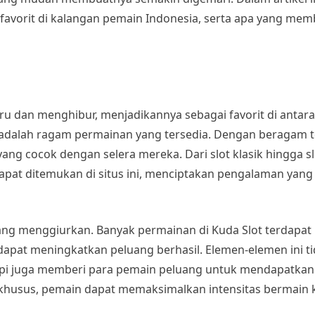
favorit di kalangan pemain Indonesia, serta apa yang me
u dan menghibur, menjadikannya sebagai favorit di antar
t adalah ragam permainan yang tersedia. Dengan beragam t
ang cocok dengan selera mereka. Dari slot klasik hingga 
pat ditemukan di situs ini, menciptakan pengalaman yang 
 yang menggiurkan. Banyak permainan di Kuda Slot terdapat
g dapat meningkatkan peluang berhasil. Elemen-elemen ini t
pi juga memberi para pemain peluang untuk mendapatkan
khusus, pemain dapat memaksimalkan intensitas bermain 