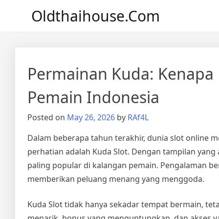
Skip
Oldthaihouse.com
to
content
Permainan Kuda: Kenapa P
Pemain Indonesia
Posted on
May 26, 2026
by
RAf4L
Dalam beberapa tahun terakhir, dunia slot online 
perhatian adalah Kuda Slot. Dengan tampilan yang 
paling popular di kalangan pemain. Pengalaman be
memberikan peluang menang yang menggoda.
Kuda Slot tidak hanya sekadar tempat bermain, tet
menarik, bonus yang menguntungkan, dan akses ya