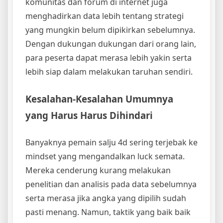
komunitas dan forum di internet juga
menghadirkan data lebih tentang strategi
yang mungkin belum dipikirkan sebelumnya.
Dengan dukungan dukungan dari orang lain,
para peserta dapat merasa lebih yakin serta
lebih siap dalam melakukan taruhan sendiri.
Kesalahan-Kesalahan Umumnya
yang Harus Harus Dihindari
Banyaknya pemain salju 4d sering terjebak ke
mindset yang mengandalkan luck semata.
Mereka cenderung kurang melakukan
penelitian dan analisis pada data sebelumnya
serta merasa jika angka yang dipilih sudah
pasti menang. Namun, taktik yang baik baik