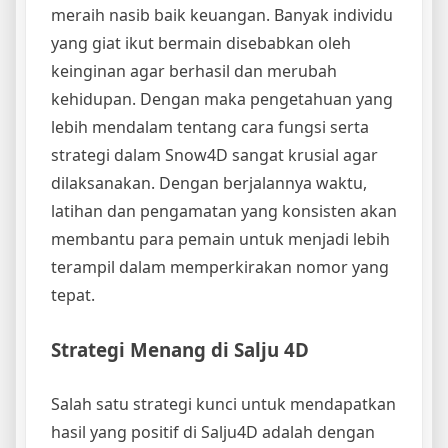
meraih nasib baik keuangan. Banyak individu
yang giat ikut bermain disebabkan oleh
keinginan agar berhasil dan merubah
kehidupan. Dengan maka pengetahuan yang
lebih mendalam tentang cara fungsi serta
strategi dalam Snow4D sangat krusial agar
dilaksanakan. Dengan berjalannya waktu,
latihan dan pengamatan yang konsisten akan
membantu para pemain untuk menjadi lebih
terampil dalam memperkirakan nomor yang
tepat.
Strategi Menang di Salju 4D
Salah satu strategi kunci untuk mendapatkan
hasil yang positif di Salju4D adalah dengan