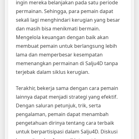
ingin mereka belanjakan pada satu periode
permainan. Sehingga, para pemain dapat
sekali lagi menghindari kerugian yang besar
dan masih bisa menikmati bermain.
Mengelola keuangan dengan baik akan
membuat pemain untuk berlangsung lebih
lama dan memperbesar kesempatan
memenangkan permainan di Salju4D tanpa
terjebak dalam siklus kerugian.
Terakhir, bekerja sama dengan cara pemain
lainnya dapat menjadi strategi yang efektif.
Dengan saluran petunjuk, trik, serta
pengalaman, pemain dapat menambah
pengetahuan dirinya tentang cara terbaik
untuk berpartisipasi dalam Salju4D. Diskusi