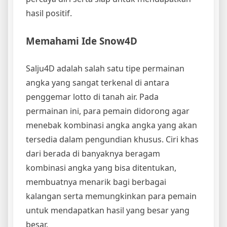
hasil positif.
Memahami Ide Snow4D
Salju4D adalah salah satu tipe permainan
angka yang sangat terkenal di antara
penggemar lotto di tanah air. Pada
permainan ini, para pemain didorong agar
menebak kombinasi angka angka yang akan
tersedia dalam pengundian khusus. Ciri khas
dari berada di banyaknya beragam
kombinasi angka yang bisa ditentukan,
membuatnya menarik bagi berbagai
kalangan serta memungkinkan para pemain
untuk mendapatkan hasil yang besar yang
besar.