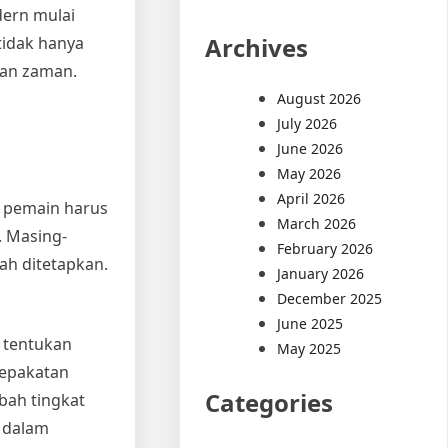
ern mulai
Archives
tidak hanya
gan zaman.
August 2026
July 2026
June 2026
May 2026
April 2026
p pemain harus
March 2026
. Masing-
February 2026
ah ditetapkan.
January 2026
December 2025
June 2025
 tentukan
May 2025
sepakatan
Categories
bah tingkat
u dalam