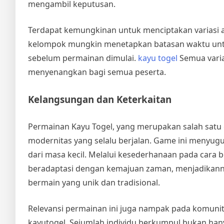
mengambil keputusan.
Terdapat kemungkinan untuk menciptakan variasi 
kelompok mungkin menetapkan batasan waktu untuk
sebelum permainan dimulai.
kayu togel
Semua varia
menyenangkan bagi semua peserta.
Kelangsungan dan Keterkaitan
Permainan Kayu Togel, yang merupakan salah satu
modernitas yang selalu berjalan. Game ini menyu
dari masa kecil. Melalui kesederhanaan pada car
beradaptasi dengan kemajuan zaman, menjadikanny
bermain yang unik dan tradisional.
Relevansi permainan ini juga nampak pada komuni
kayutogel. Sejumlah individu berkumpul bukan hany