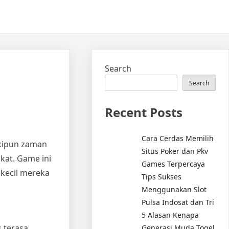
Search
Search
Recent Posts
Cara Cerdas Memilih
skipun zaman
Situs Poker dan Pkv
kat. Game ini
Games Terpercaya
kecil mereka
Tips Sukses
Menggunakan Slot
Pulsa Indosat dan Tri
5 Alasan Kenapa
s terasa
Generasi Muda Togel