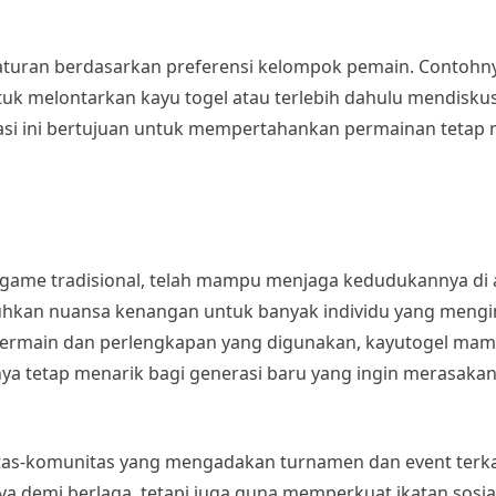
aturan berdasarkan preferensi kelompok pemain. Contohn
 melontarkan kayu togel atau terlebih dahulu mendiskusi
si ini bertujuan untuk mempertahankan permainan tetap 
 game tradisional, telah mampu menjaga kedudukannya di 
guhkan nuansa kenangan untuk banyak individu yang meng
a bermain dan perlengkapan yang digunakan, kayutogel ma
a tetap menarik bagi generasi baru yang ingin merasakan
tas-komunitas yang mengadakan turnamen dan event terk
a demi berlaga, tetapi juga guna memperkuat ikatan sosia