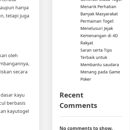
Menarik Perhatian
 maupun hanya
Banyak Masyarakat
, tetapi juga
Permainan Togel:
Menelusuri Jejak
Kemenangan di 4D
Rakyat
Saran serta Tips
kan oleh
Terbaik untuk
kembangannya,
Membantu saudara
iskan secara
Menang pada Game
Poker
Recent
 dasar kayu
cul berbasis
Comments
kan kayutogel
No comments to show.