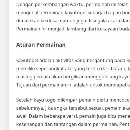
Dengan perkembangan waktu, permainan ini telah
mengenal permainan kayutogel sebagai bagian budaya
dimainkan ke desa, namun juga di segala acara dan
Permainan ini menjadi lambang dari kekayaan buday
Aturan Permainan
Kayutogel adalah aktivitas yang bergantung pada
memiliki seperangkat alat yang terdiri dari batan
masing pemain akan bergiliran mengguncang kayu 
Tujuan dari permainan ini adalah untuk mendapatk
Setelah kayu togel dilempar, pemain perlu menco
sebelumnya. Jika angka tersebut sesuai, pemain 
awal. Dalam beberapa versi, pemain juga bisa me
kesenangan dan tantangan dalam permainan. Pentin