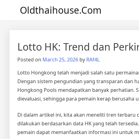
Skip
Oldthaihouse.com
to
content
Lotto HK: Trend dan Perki
Posted on
March 25, 2026
by
RAf4L
Lotto Hongkong telah menjadi salah satu permainan 
Dengan sistem pengundian yang transparan dan has
Hongkong Pools mendapatkan banyak perhatian. Set
dievaluasi, sehingga para pemain kerap berusaha 
Di dalam artikel ini, kita akan meneliti tren terba
dilakukan berdasarkan data HK yang telah tersedia
pemain dapat memanfaatkan informasi ini untuk 