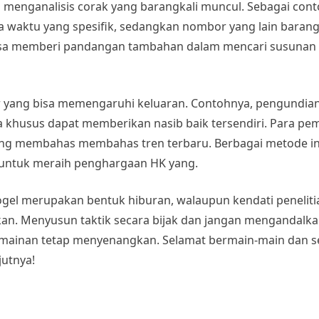
a menganalisis corak yang barangkali muncul. Sebagai cont
a waktu yang spesifik, sedangkan nombor yang lain barang
bisa memberi pandangan tambahan dalam mencari susunan
uar yang bisa memengaruhi keluaran. Contohnya, pengundia
a khusus dapat memberikan nasib baik tersendiri. Para pema
yang membahas membahas tren terbaru. Berbagai metode in
ntuk meraih penghargaan HK yang.
ogel merupakan bentuk hiburan, walaupun kendati peneliti
ikan. Menyusun taktik secara bijak dan jangan mengandalk
mainan tetap menyenangkan. Selamat bermain-main dan s
utnya!