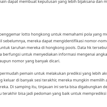
emain dapat membuat keputusan yang lebih bijaksana dan 
an penggemar lotto hongkong untuk memahami pola yang mu
sil sebelumnya, mereka dapat mengidentifikasi nomor-nom
untuk taruhan mereka di hongkong pools. Data hk tersebut
juga berfungsi untuk menyediakan informasi mengenai angk
aupun nomor yang banyak dicari.
mpermudah pemain untuk melakukan prediksi yang lebih ak
g keluar di banyak sesi terakhir, mereka mungkin memilih 
ka. Di samping itu, tinjauan ini serta bisa digabungkan 
u terakhir bisa jadi pedoman yang baik untuk memprediksi