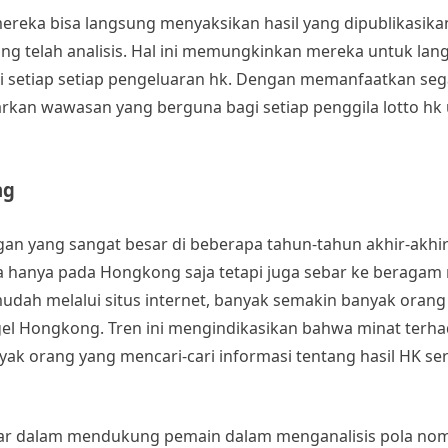
mereka bisa langsung menyaksikan hasil yang dipublikasika
ng telah analisis. Hal ini memungkinkan mereka untuk lan
ri setiap setiap pengeluaran hk. Dengan memanfaatkan seg
warkan wawasan yang berguna bagi setiap penggila lotto hk
ng
n yang sangat besar di beberapa tahun-tahun akhir-akhir 
a hanya pada Hongkong saja tetapi juga sebar ke beragam 
udah melalui situs internet, banyak semakin banyak orang
gel Hongkong. Tren ini mengindikasikan bahwa minat terh
nyak orang yang mencari-cari informasi tentang hasil HK se
ar dalam mendukung pemain dalam menganalisis pola no