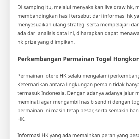
Di samping itu, melalui menyaksikan live draw hk, 
membandingkan hasil tersebut dari informasi hk ya
menyesuaikan ulang strategi serta mempelajari da
ada dari analisis data ini, diharapkan dapat mena
hk prize yang diimpikan.
Perkembangan Permainan Togel Hongko
Permainan lotere HK selalu mengalami perkembanga
Keternarikan antara lingkungan pemain tidak hany
termasuk Indonesia. Dengan adanya adanya jalur m
meminati agar mengambil nasib sendiri dengan to
permainan ini masih tetap besar, serta semakin ba
HK.
Informasi HK yang ada memainkan peran yang bes