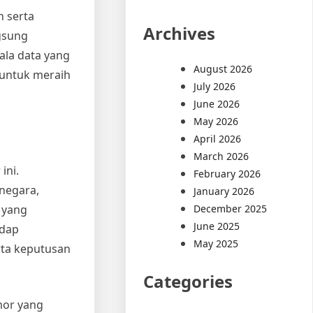
n serta
Archives
gsung
ala data yang
August 2026
 untuk meraih
July 2026
June 2026
May 2026
April 2026
March 2026
ini.
February 2026
negara,
January 2026
December 2025
 yang
June 2025
adap
May 2025
rta keputusan
Categories
mor yang