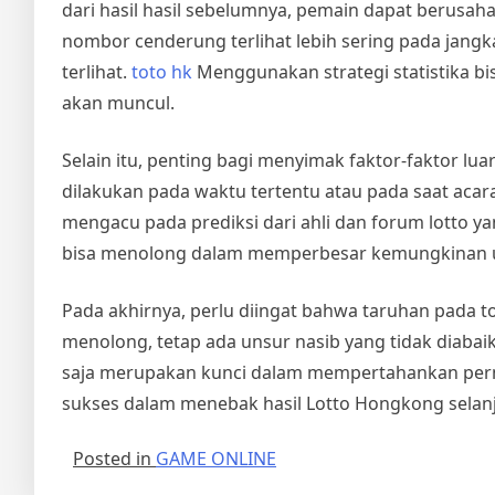
dari hasil hasil sebelumnya, pemain dapat berusah
nombor cenderung terlihat lebih sering pada jangk
terlihat.
toto hk
Menggunakan strategi statistika 
akan muncul.
Selain itu, penting bagi menyimak faktor-faktor l
dilakukan pada waktu tertentu atau pada saat acar
mengacu pada prediksi dari ahli dan forum lotto 
bisa menolong dalam memperbesar kemungkinan u
Pada akhirnya, perlu diingat bahwa taruhan pada t
menolong, tetap ada unsur nasib yang tidak diaba
saja merupakan kunci dalam mempertahankan per
sukses dalam menebak hasil Lotto Hongkong selanj
Posted in
GAME ONLINE