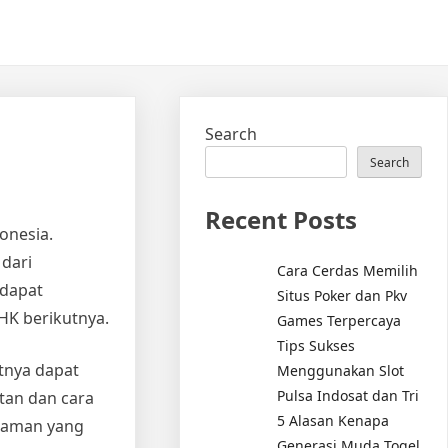
Search
Search
Recent Posts
onesia.
dari
Cara Cerdas Memilih
 dapat
Situs Poker dan Pkv
HK berikutnya.
Games Terpercaya
Tips Sukses
utnya dapat
Menggunakan Slot
Pulsa Indosat dan Tri
tan dan cara
5 Alasan Kenapa
haman yang
Generasi Muda Togel