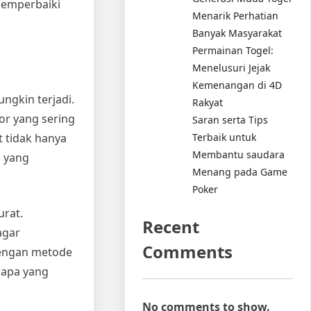
memperbaiki
Menarik Perhatian
Banyak Masyarakat
Permainan Togel:
Menelusuri Jejak
Kemenangan di 4D
ngkin terjadi.
Rakyat
or yang sering
Saran serta Tips
Terbaik untuk
 tidak hanya
Membantu saudara
a yang
Menang pada Game
Poker
urat.
Recent
agar
Comments
dengan metode
 apa yang
No comments to show.