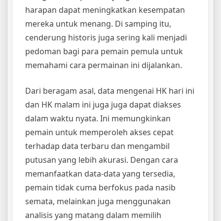
harapan dapat meningkatkan kesempatan
mereka untuk menang. Di samping itu,
cenderung historis juga sering kali menjadi
pedoman bagi para pemain pemula untuk
memahami cara permainan ini dijalankan.
Dari beragam asal, data mengenai HK hari ini
dan HK malam ini juga juga dapat diakses
dalam waktu nyata. Ini memungkinkan
pemain untuk memperoleh akses cepat
terhadap data terbaru dan mengambil
putusan yang lebih akurasi. Dengan cara
memanfaatkan data-data yang tersedia,
pemain tidak cuma berfokus pada nasib
semata, melainkan juga menggunakan
analisis yang matang dalam memilih