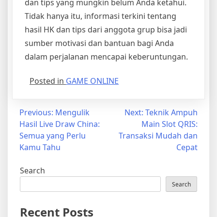
dan tips yang mungkin belum Anda ketahui.
Tidak hanya itu, informasi terkini tentang
hasil HK dan tips dari anggota grup bisa jadi
sumber motivasi dan bantuan bagi Anda
dalam perjalanan mencapai keberuntungan.
Posted in
GAME ONLINE
Post
Previous:
Mengulik
Next:
Teknik Ampuh
Hasil Live Draw China:
Main Slot QRIS:
navigation
Semua yang Perlu
Transaksi Mudah dan
Kamu Tahu
Cepat
Search
Search
Recent Posts