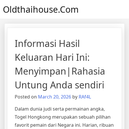
Skip
Oldthaihouse.com
to
content
Informasi Hasil
Keluaran Hari Ini:
Menyimpan|Rahasia
Untung Anda sendiri
Posted on
March 20, 2026
by
RAf4L
Dalam dunia judi serta permainan angka,
Togel Hongkong merupakan sebuah pilihan
favorit pemain dari Negara ini. Harian, ribuan