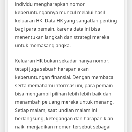
individu mengharapkan nomor
keberuntungannya muncul melalui hasil
keluaran HK. Data HK yang sangatlah penting
bagi para pemain, karena data ini bisa
menentukan langkah dan strategi mereka
untuk memasang angka.
Keluaran HK bukan sekadar hanya nomor,
tetapi juga sebuah harapan akan
keberuntungan finansial. Dengan membaca
serta memahami informasi ini, para pemain
bisa mengambil pilihan lebih lebih baik dan
menambah peluang mereka untuk menang.
Setiap malam, saat undian malam ini
berlangsung, ketegangan dan harapan kian
naik, menjadikan momen tersebut sebagai