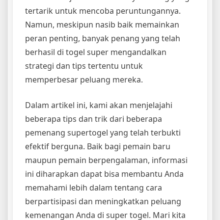
tertarik untuk mencoba peruntungannya.
Namun, meskipun nasib baik memainkan
peran penting, banyak penang yang telah
berhasil di togel super mengandalkan
strategi dan tips tertentu untuk
memperbesar peluang mereka.
Dalam artikel ini, kami akan menjelajahi
beberapa tips dan trik dari beberapa
pemenang supertogel yang telah terbukti
efektif berguna. Baik bagi pemain baru
maupun pemain berpengalaman, informasi
ini diharapkan dapat bisa membantu Anda
memahami lebih dalam tentang cara
berpartisipasi dan meningkatkan peluang
kemenangan Anda di super togel. Mari kita