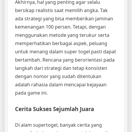
Akhirnya, hal yang penting agar selalu
bersikap realistis saat memilih angka. Tak
ada strategi yang bisa memberikan jaminan
kemenangan 100 persen. Tetapi, dengan
menggunakan metode yang terukur serta
memperhatikan berbagai aspek, peluang
untuk menang dalam super togel pasti dapat
bertambah. Rencana yang berorientasi pada
langkah dari strategi dan tetap konsisten
dengan nomor yang sudah ditentukan
adalah rahasia dalam mencapai kejayaan
pada game ini.
Cerita Sukses Sejumlah Juara
Di alam supertogel, banyak cerita yang