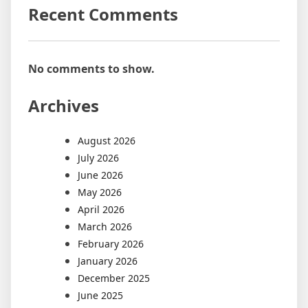
Recent Comments
No comments to show.
Archives
August 2026
July 2026
June 2026
May 2026
April 2026
March 2026
February 2026
January 2026
December 2025
June 2025