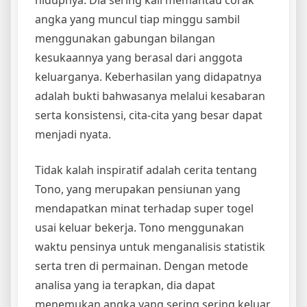
hidupnya. Dia sering kali memantau corak
angka yang muncul tiap minggu sambil
menggunakan gabungan bilangan
kesukaannya yang berasal dari anggota
keluarganya. Keberhasilan yang didapatnya
adalah bukti bahwasanya melalui kesabaran
serta konsistensi, cita-cita yang besar dapat
menjadi nyata.
Tidak kalah inspiratif adalah cerita tentang
Tono, yang merupakan pensiunan yang
mendapatkan minat terhadap super togel
usai keluar bekerja. Tono menggunakan
waktu pensinya untuk menganalisis statistik
serta tren di permainan. Dengan metode
analisa yang ia terapkan, dia dapat
menemukan angka yang sering sering keluar.