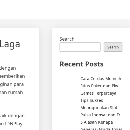
Search
 Laga
Search
Recent Posts
 dengan
 memberikan
Cara Cerdas Memilih
nginan para
Situs Poker dan Pkv
anan rumah
Games Terpercaya
Tips Sukses
Menggunakan Slot
Pulsa Indosat dan Tri
baik dengan
5 Alasan Kenapa
an IDNPlay
Generasi Muda Togel