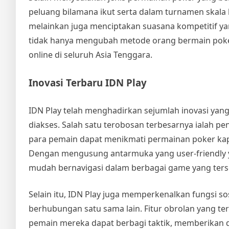
peluang bilamana ikut serta dalam turnamen skala 
melainkan juga menciptakan suasana kompetitif yan
tidak hanya mengubah metode orang bermain poker
online di seluruh Asia Tenggara.
Inovasi Terbaru IDN Play
IDN Play telah menghadirkan sejumlah inovasi ya
diakses. Salah satu terobosan terbesarnya ialah
para pemain dapat menikmati permainan poker kap
Dengan mengusung antarmuka yang user-friendly 
mudah bernavigasi dalam berbagai game yang ters
Selain itu, IDN Play juga memperkenalkan fungsi 
berhubungan satu sama lain. Fitur obrolan yang te
pemain mereka dapat berbagi taktik, memberikan 