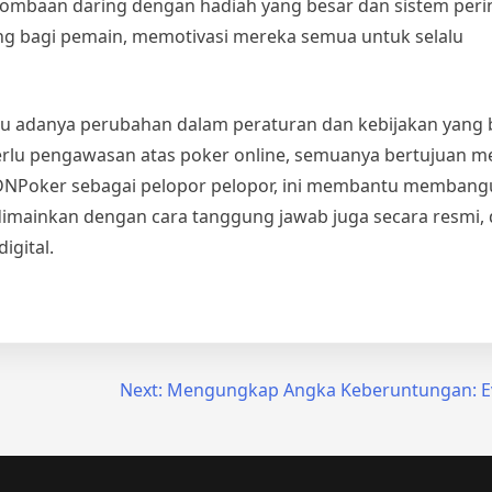
ombaan daring dengan hadiah yang besar dan sistem peri
ang bagi pemain, memotivasi mereka semua untuk selalu
cu adanya perubahan dalam peraturan dan kebijakan yan
perlu pengawasan atas poker online, semuanya bertujuan 
 IDNPoker sebagai pelopor pelopor, ini membantu memban
t dimainkan dengan cara tanggung jawab juga secara resmi, 
igital.
Next:
Mengungkap Angka Keberuntungan: Ev