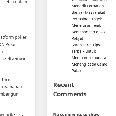
li lebih dalam
Menarik Perhatian
Banyak Masyarakat
Permainan Togel:
Menelusuri Jejak
Kemenangan di 4D
latform poker
Rakyat
DN Poker
Saran serta Tips
Terbaik untuk
ah
Membantu saudara
er di antara
Menang pada Game
Poker
atform
Recent
em keamanan
Comments
membangun
No comments to show.
enarik serta