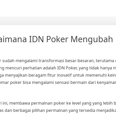
agaimana IDN Poker Mengubah
 sudah mengalami transformasi besar-besaran, terutama
ng mencuri perhatian adalah IDN Poker, yang tidak hanya
ga menyajikan beragam fitur inovatif untuk memenuhi kei
emar poker bisa mengalami sensasi bermain dari kenyam
i ini, membawa permainan poker ke level yang yang lebih 
uas dan berbagai pilihan permainan yang tersedia menjadik