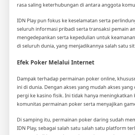
rasa saling keterhubungan di antara anggota kom
IDN Play pun fokus ke keselamatan serta perlindu
seluruh informasi pribadi serta transaksi pemain a
mengedepankan serta kepedulian untuk keamanan in
di seluruh dunia, yang menjadikannya salah satu si
Efek Poker Melalui Internet
Dampak terhadap permainan poker online, khususny
ini di dunia. Dengan akses yang mudah akses yang d
pergi ke kasino fisik. Ini tidak hanya meningkatk
komunitas permainan poker serta menyajikan game
Di samping itu, permainan poker daring sudah memb
IDN Play, sebagai salah satu salah satu platform te