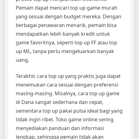
Pemain dapat mencari top up game murah
yang sesuai dengan budget mereka. Dengan
berbagai penawaran menarik, pemain bisa
mendapatkan lebih banyak kredit untuk
game favoritnya, seperti top up FF atau top
up ML, tanpa perlu mengeluarkan banyak
uang.
Terakhir, cara top up yang praktis juga dapat
menemukan cara sesuai dengan preferensi
masing-masing. Misalnya, cara top up game
di Dana sangat sederhana dan cepat,
sementara top up pakai pulsa ideal bagi yang
tidak ingin ribet. Toko game online sering
menyediakan panduan dan informasi
lengkap, sehingga pemain tidak akan