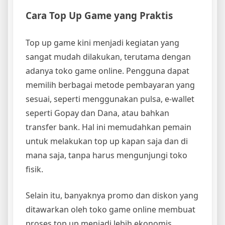
Cara Top Up Game yang Praktis
Top up game kini menjadi kegiatan yang
sangat mudah dilakukan, terutama dengan
adanya toko game online. Pengguna dapat
memilih berbagai metode pembayaran yang
sesuai, seperti menggunakan pulsa, e-wallet
seperti Gopay dan Dana, atau bahkan
transfer bank. Hal ini memudahkan pemain
untuk melakukan top up kapan saja dan di
mana saja, tanpa harus mengunjungi toko
fisik.
Selain itu, banyaknya promo dan diskon yang
ditawarkan oleh toko game online membuat
proses top up menjadi lebih ekonomis.