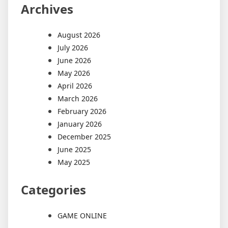
Archives
August 2026
July 2026
June 2026
May 2026
April 2026
March 2026
February 2026
January 2026
December 2025
June 2025
May 2025
Categories
GAME ONLINE