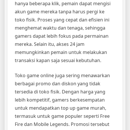
hanya beberapa klik, pemain dapat mengisi
akun game mereka tanpa harus pergi ke
toko fisik. Proses yang cepat dan efisien ini
menghemat waktu dan tenaga, sehingga
gamers dapat lebih fokus pada permainan
mereka. Selain itu, akses 24 jam
memungkinkan pemain untuk melakukan
transaksi kapan saja sesuai kebutuhan.
Toko game online juga sering menawarkan
berbagai promo dan diskon yang tidak
tersedia di toko fisik. Dengan harga yang
lebih kompetitif, gamers berkesempatan
untuk mendapatkan top up game murah,
termasuk untuk game populer seperti Free
Fire dan Mobile Legends. Promosi tersebut