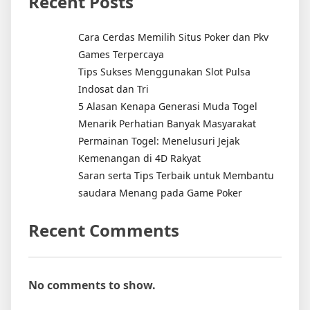
Recent Posts
Cara Cerdas Memilih Situs Poker dan Pkv
Games Terpercaya
Tips Sukses Menggunakan Slot Pulsa
Indosat dan Tri
5 Alasan Kenapa Generasi Muda Togel
Menarik Perhatian Banyak Masyarakat
Permainan Togel: Menelusuri Jejak
Kemenangan di 4D Rakyat
Saran serta Tips Terbaik untuk Membantu
saudara Menang pada Game Poker
Recent Comments
No comments to show.